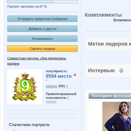
Портрет заполнен на 67 %
Комплименты
Отправить приватное сообщение
Возможнос
Добавить в друзья
Игнорировать
Метки лидеров
Сделать подарок
Совместная покупка: сбор предоплаты,
раздачи
Интервью
популярность:
-4
9594 место
↓
рейтинг
2681
?
Привилегированный
Последние
фотогра
пользователь
9
уровня
Статистика портрета: