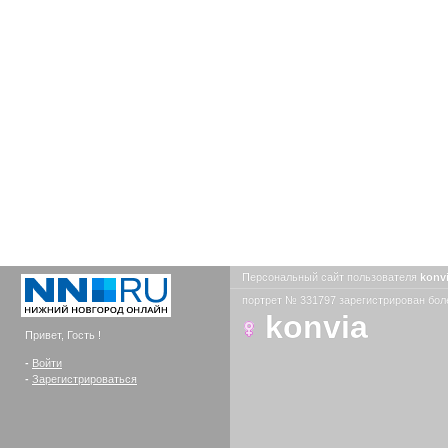
Персональный сайт пользователя
konv
портрет № 331797 зарегистрирован боле
konvia
Привет, Гость !
-
Войти
-
Зарегистрироваться